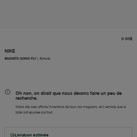
pr
0.00$
NIKE
BASKETS SONIC FLY
|
Enfants
Oh non, on dirait que nous devons faire un peu de
recherche.
Notre site web affiche l'inventaire de tous nos magasins, et il semble que la
taille soit épuisée partout.
Livraison estimée