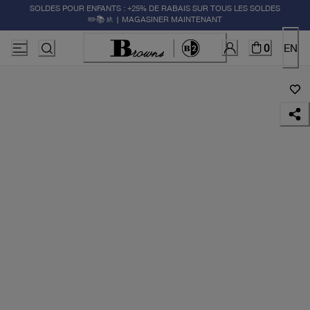
SOLDES POUR ENFANTS : +25% DE RABAIS SUR TOUS LES SOLDES
✏️📚🚸 | MAGASINER MAINTENANT
0
EN