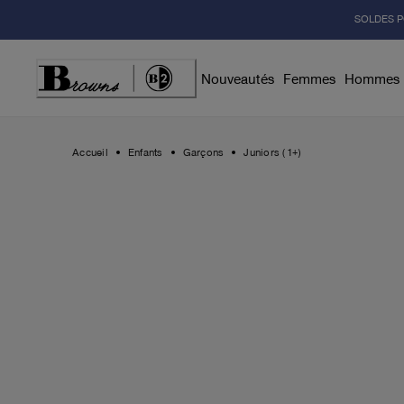
Skip
SOLDES P
to
Content
Nouveautés
Femmes
Hommes
Accueil
Enfants
Garçons
Juniors (1+)