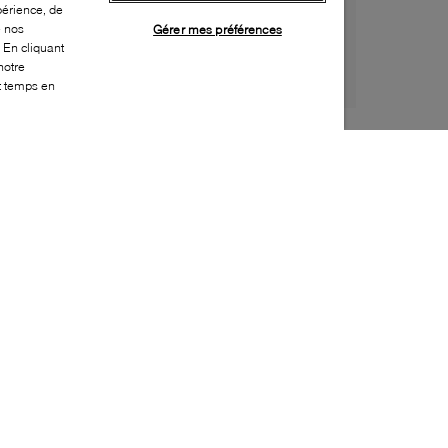
périence, de
e nos
Gérer mes préférences
 En cliquant
notre
ut temps en
Style:
ONRN-0158-00-0
Dessus
:
Tissu, Synthétique
Doublure
:
Tissu
Semelle extérieure
:
Caoutchouc
Semelle intérieure
:
Tissu
Fermeture
:
À lacets
Durabilité
:
Matériau partiellement recyclé
Caractéristique spéciale semelle extérieure
:
Semelle non marquante
Bout
:
Arrondi