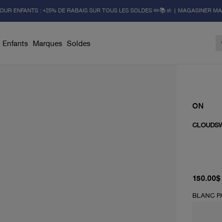
OUR ENFANTS : +25% DE RABAIS SUR TOUS LES SOLDES ✏️📚🚸 | MAGASINER M
Enfants
Marques
Soldes
ON
CLOUDSW
prix act
150.00$
BLANC P