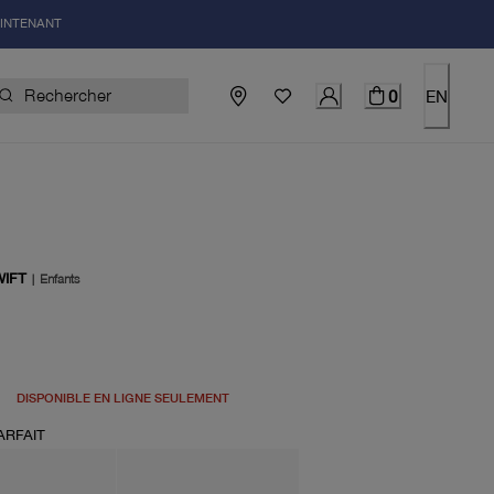
AINTENANT
0
EN
IFT
|
Enfants
uel 150.00$
DISPONIBLE EN LIGNE SEULEMENT
ARFAIT