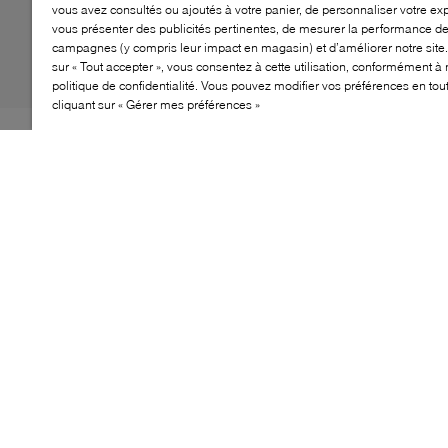
vous avez consultés ou ajoutés à votre panier, de personnaliser votre ex
vous présenter des publicités pertinentes, de mesurer la performance d
campagnes (y compris leur impact en magasin) et d’améliorer notre site.
sur « Tout accepter », vous consentez à cette utilisation, conformément à 
politique de confidentialité. Vous pouvez modifier vos préférences en to
cliquant sur « Gérer mes préférences »
Une chaussure urbaine dotée d'un amorti exceptionnel,
conçue pour une marche fluide vers l'avant. Elle intègre
la technologie Helion™ superfoam à double densité et
une tige en tricot zonal pour un ajustement adaptable à
tous.
CARACTÉRISTIQUES
Chaussure optimisée pour la course en ville avec
un équilibre entre amorti et stabilité
Légère et flexible pour une expérience de course
sans effort
Idéale pour les longues distances et les sprints
Indispensable pour les personnes actives qui