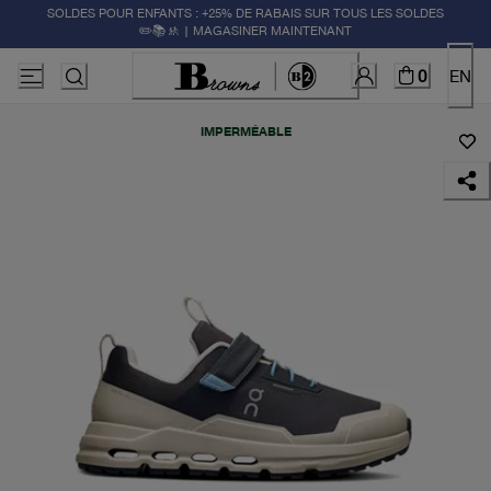
SOLDES POUR ENFANTS : +25% DE RABAIS SUR TOUS LES SOLDES
✏️📚🚸 | MAGASINER MAINTENANT
0
EN
IMPERMÉABLE