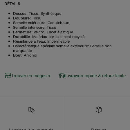
DÉTAILS
Dessus
:
Tissu, Synthétique
Doublure
:
Tissu
Semelle extérieure
:
Caoutchouc
Semelle intérieure
:
Tissu
Fermeture
:
Velcro, Lacet élastique
Durabilité
:
Matériau partiellement recyclé
Résistance à l'eau
:
Imperméable
Caractéristique spéciale semelle extérieure
:
Semelle non
marquante
Bout
:
Arrondi
Trouver en magasin
Livraison rapide & retour facile
Livraison la plus rapide
Retours