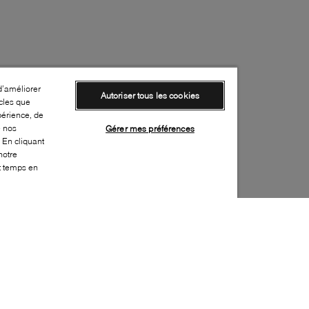
d’améliorer
Autoriser tous les cookies
cles que
périence, de
e nos
Gérer mes préférences
 En cliquant
notre
ut temps en
Style: