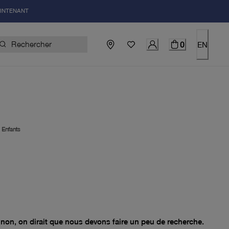
AINTENANT
0
EN
|
Enfants
el 0.00$
non, on dirait que nous devons faire un peu de recherche.