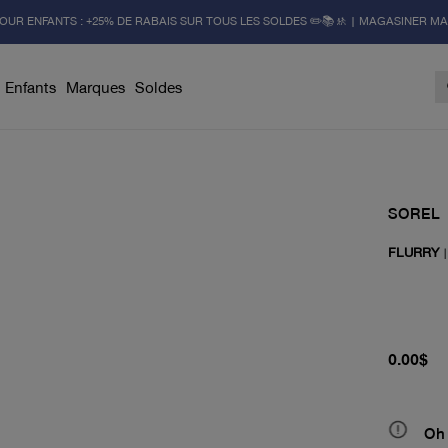
OUR ENFANTS : +25% DE RABAIS SUR TOUS LES SOLDES ✏️📚🚸 | MAGASINER M
Enfants
Marques
Soldes
SOREL
FLURRY
prix actu
0.00$
Oh 