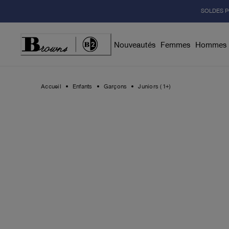
Skip
SOLDES P
to
Content
Nouveautés
Femmes
Hommes
Accueil
Enfants
Garçons
Juniors (1+)