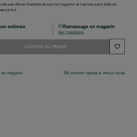
 site web affiche l'inventaire de tous nos magasins, et il semble que la taille soit
sée partout.
ison estimée
Ramassage en magasin
Voir magasins
AJOUTER AU PANIER
r en magasin
Livraison rapide & retour facile