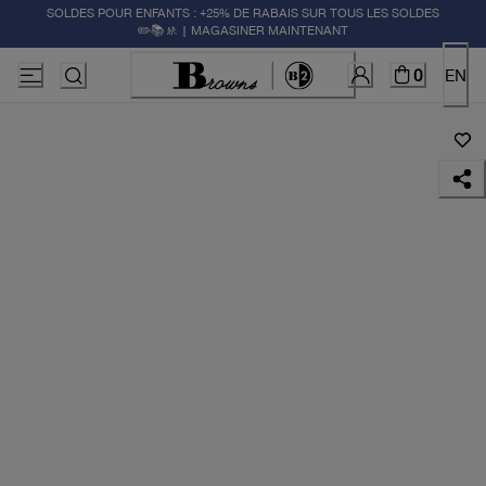
SOLDES POUR ENFANTS : +25% DE RABAIS SUR TOUS LES SOLDES
✏️📚🚸 | MAGASINER MAINTENANT
0
EN