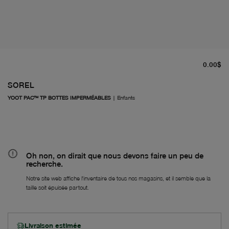
pr
0.00$
SOREL
YOOT PAC™ TP BOTTES IMPERMÉABLES
|
Enfants
Oh non, on dirait que nous devons faire un peu de
recherche.
Notre site web affiche l'inventaire de tous nos magasins, et il semble que la
taille soit épuisée partout.
Livraison estimée