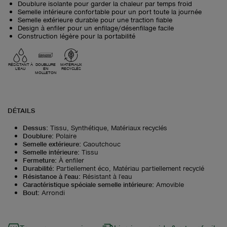
Doublure isolante pour garder la chaleur par temps froid
Semelle intérieure confortable pour un port toute la journée
Semelle extérieure durable pour une traction fiable
Design à enfiler pour un enfilage/désenfilage facile
Construction légère pour la portabilité
RÉSISTANT À
DOUBLURE
MATÉRIAUX
L'EAU
EN
RECYCLÉS
MOLLETON
DÉTAILS
Dessus
:
Tissu, Synthétique, Matériaux recyclés
Doublure
:
Polaire
Semelle extérieure
:
Caoutchouc
Semelle intérieure
:
Tissu
Fermeture
:
À enfiler
Durabilité
:
Partiellement éco, Matériau partiellement recyclé
Résistance à l'eau
:
Résistant à l'eau
Caractéristique spéciale semelle intérieure
:
Amovible
Bout
:
Arrondi