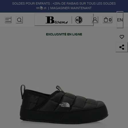
SOLDES POUR ENFANTS : +25% DE RABAIS SUR TOUS LES SOLDES
✏️📚🚸 | MAGASINER MAINTENANT
0
EN
EXCLUSIVITÉ EN LIGNE