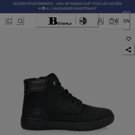
SOLDES POUR ENFANTS : +25% DE RABAIS SUR TOUS LES SOLDES
✏️📚🚸 | MAGASINER MAINTENANT
0
EN