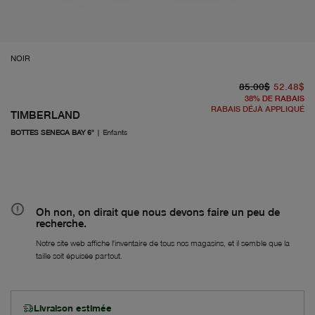
NOIR
pr
À 
85.00$
52.48$
38
%
DE RABAIS
RABAIS DÉJÀ APPLIQUÉ
TIMBERLAND
BOTTES SENECA BAY 6"
|
Enfants
Oh non, on dirait que nous devons faire un peu de
recherche.
Notre site web affiche l'inventaire de tous nos magasins, et il semble que la
taille soit épuisée partout.
Livraison estimée