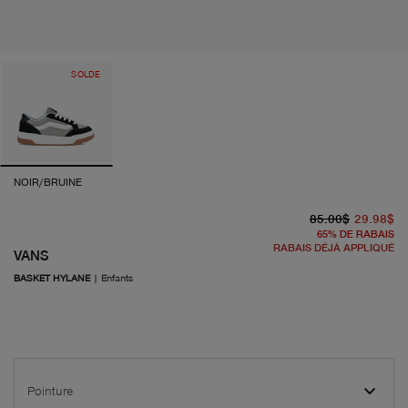
SOLDE
NOIR/BRUINE
pr
pr
85.00$
29.98$
65
%
DE RABAIS
RABAIS DÉJÀ APPLIQUÉ
VANS
BASKET HYLANE
|
Enfants
Pointure