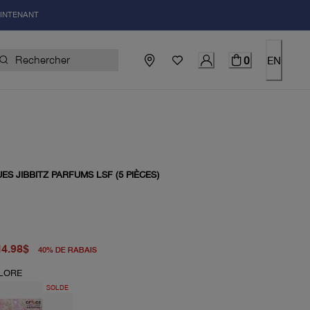
AINTENANT
0
EN
S JIBBITZ PARFUMS LSF (5 PIÈCES)
igine 25.00$
el 14.98$
14.98$
40
%
DE RABAIS
LORE
SOLDE