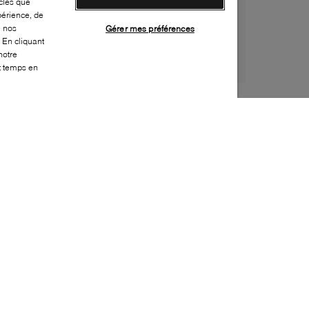
cles que
périence, de
e nos
Gérer mes préférences
 En cliquant
notre
ut temps en
Style:
CROC-0105-60-0
Dessus
:
Caoutchouc