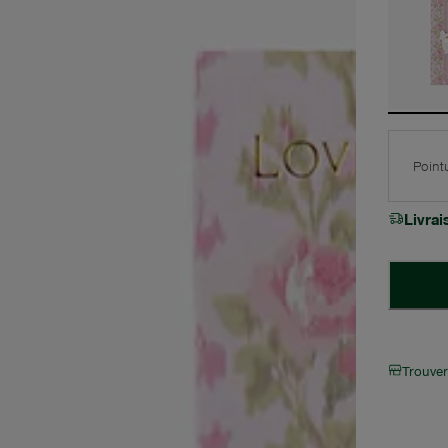
Point
Livra
Trouve