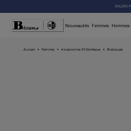
Skip
SOLDES P
to
Content
Nouveautés
Femmes
Hommes
Accueil
Femmes
Accessoires Et Manteaux
Breloques