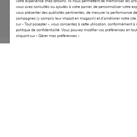
votre expérience chez Browns. Ils nous permettent de mémoriser les arti
vous avez consultés ou ajoutés à votre panier, de personnaliser votre ex
vous présenter des publicités pertinentes, de mesurer la performance d
campagnes (y compris leur impact en magasin) et d’améliorer notre site.
sur « Tout accepter », vous consentez à cette utilisation, conformément à 
politique de confidentialité. Vous pouvez modifier vos préférences en to
cliquant sur « Gérer mes préférences »
S’il y a bien une chose que Crocs fait à merveille, c’est
de s’associer à des marques tout aussi emblématiques.
La plus récente à rejoindre sa sélection de
collaborations convoitées est LoveShackFancy. Alliant
le confort signature de Crocs à l’esthétique fantaisiste
de la marque décontractée, ces charmes Jibbitz
ludiques prennent la forme de flacons de parfum
romantiques d’inspiration vintage, prêts à ajouter une
touche de coquetterie à chacun de vos pas.
CARACTÉRISTIQUES