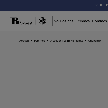
Skip
SOLDES P
to
Content
Nouveautés
Femmes
Hommes
Accueil
Femmes
Accessoires Et Manteaux
Chapeaux