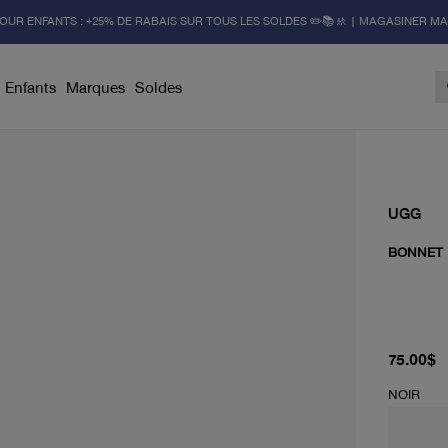
OUR ENFANTS : +25% DE RABAIS SUR TOUS LES SOLDES ✏️📚🚸 | MAGASINER M
Enfants
Marques
Soldes
UGG
BONNET 
prix actu
75.00$
NOIR