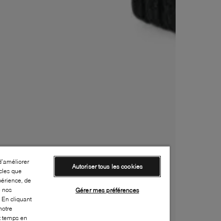
d’améliorer
Autoriser tous les cookies
cles que
périence, de
e nos
Gérer mes préférences
 En cliquant
notre
ut temps en