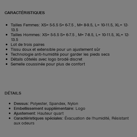
CARACTÉRISTIQUES
Tailles Femmes: XS= 5-5.5 S= 6-7.5 , M= 8-9.5, L= 10-11.5, XL= 12-
13.5
Tailles Hommes: XS= 5-5.5 S= 6-7.5 , M= 7-8.5, L= 10-11.5, XL= 12-
13.5
Lot de trois paires
Tissu doux et extensible pour un ajustement sûr
Technologie anti‑humidité pour garder les pieds secs
Détails côtelés avec logo brodé discret
Semelle coussinée pour plus de confort
DÉTAILS
Dessus
:
Polyester, Spandex, Nylon
Embellissement supplémentaire
:
Logo
Ajustement
:
Hauteur quart
Caractéristiques spéciales
:
Évacuation de l'humidité, Résistant
aux odeurs