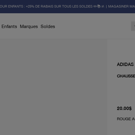
OUR ENFANTS : +25% DE RABAIS SUR TOUS LES SOLDES ✏️📚🚸 | MAGASINER M
Enfants
Marques
Soldes
ADIDAS
CHAUSSET
À partir 
20.00$
ROUGE A