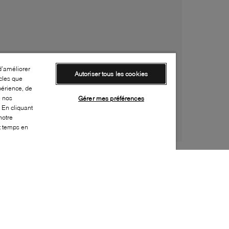
d’améliorer
Autoriser tous les cookies
cles que
périence, de
e nos
Gérer mes préférences
 En cliquant
notre
ut temps en