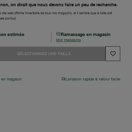
non, on dirait que nous devons faire un peu de recherche.
 site web affiche l'inventaire de tous nos magasins, et il semble que la taille soit
sée partout.
ison estimée
Ramassage en magasin
Voir magasins
SÉLECTIONNEZ UNE TAILLE
r en magasin
Livraison rapide & retour facile