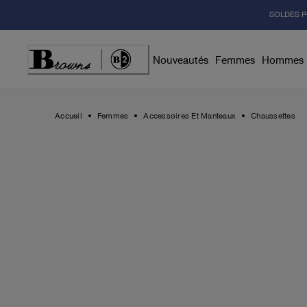
Skip
SOLDES P
to
Content
Nouveautés
Femmes
Hommes
Accueil
Femmes
Accessoires Et Manteaux
Chaussettes