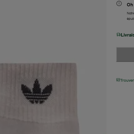
Oh 
Notre
épui
Livra
Trouve