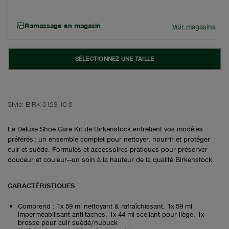
Ramassage en magasin
Voir magasins
SÉLECTIONNEZ UNE TAILLE
Style:
BIRK-0123-10-0
Le Deluxe Shoe Care Kit de Birkenstock entretient vos modèles
préférés : un ensemble complet pour nettoyer, nourrir et protéger
cuir et suède. Formules et accessoires pratiques pour préserver
douceur et couleur—un soin à la hauteur de la qualité Birkenstock.
CARACTÉRISTIQUES
Comprend : 1x 59 ml nettoyant & rafraîchissant, 1x 59 ml
imperméabilisant anti-taches, 1x 44 ml scellant pour liège, 1x
brosse pour cuir suédé/nubuck