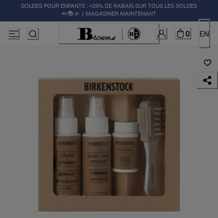
SOLDES POUR ENFANTS : +25% DE RABAIS SUR TOUS LES SOLDES
✏️📚🚸 | MAGASINER MAINTENANT
0
EN