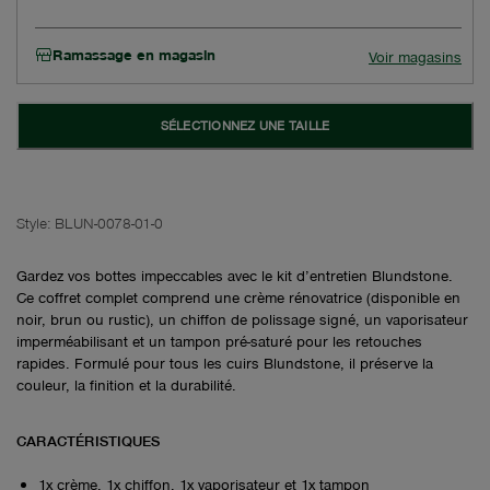
Ramassage en magasin
Voir magasins
SÉLECTIONNEZ UNE TAILLE
Style:
BLUN-0078-01-0
Gardez vos bottes impeccables avec le kit d’entretien Blundstone.
Ce coffret complet comprend une crème rénovatrice (disponible en
noir, brun ou rustic), un chiffon de polissage signé, un vaporisateur
imperméabilisant et un tampon pré-saturé pour les retouches
rapides. Formulé pour tous les cuirs Blundstone, il préserve la
couleur, la finition et la durabilité.
CARACTÉRISTIQUES
1x crème, 1x chiffon, 1x vaporisateur et 1x tampon