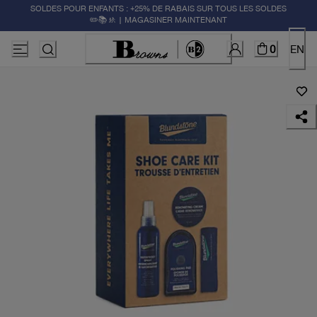
SOLDES POUR ENFANTS : +25% DE RABAIS SUR TOUS LES SOLDES
✏️📚🚸 | MAGASINER MAINTENANT
0
EN