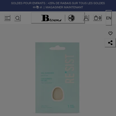
SOLDES POUR ENFANTS : +25% DE RABAIS SUR TOUS LES SOLDES
✏️📚🚸 | MAGASINER MAINTENANT
0
EN