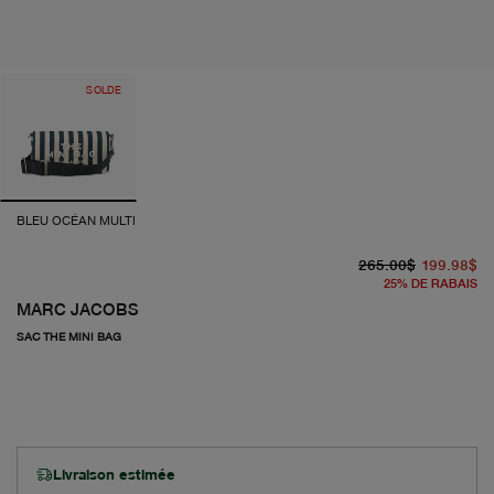
SOLDE
BLEU OCÉAN MULTI
pr
pr
265.00$
199.98$
25
%
DE RABAIS
MARC JACOBS
SAC THE MINI BAG
Livraison estimée