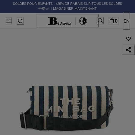
SOLDES POUR ENFANTS : +25% DE RABAIS SUR TOUS LES SOLDES
✏️📚🚸 | MAGASINER MAINTENANT
0
EN