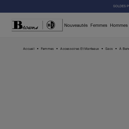
Skip
SOLDES P
to
Content
Nouveautés
Femmes
Hommes
Accueil
Femmes
Accessoires Et Manteaux
Sacs
À Ban