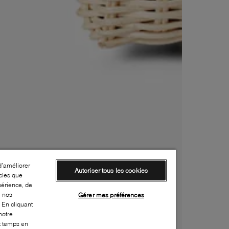
d’améliorer
Autoriser tous les cookies
cles que
périence, de
e nos
Gérer mes préférences
 En cliquant
notre
ut temps en