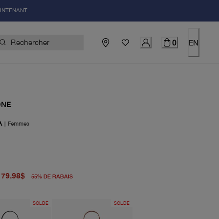
AINTENANT
0
EN
ONE
A
|
Femmes
igine 178.00$
el 79.98$
79.98$
55
%
DE RABAIS
SOLDE
SOLDE