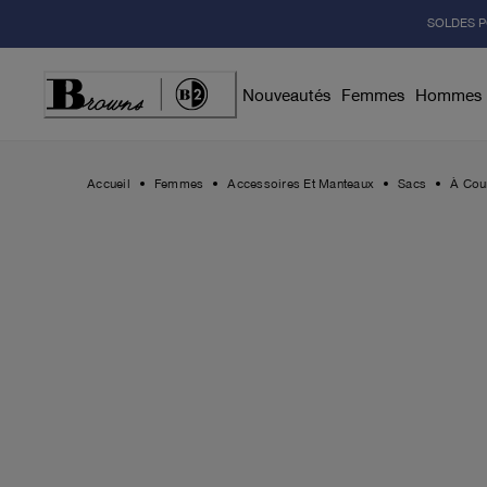
Skip
SOLDES P
to
Content
Nouveautés
Femmes
Hommes
Accueil
Femmes
Accessoires Et Manteaux
Sacs
À Cou