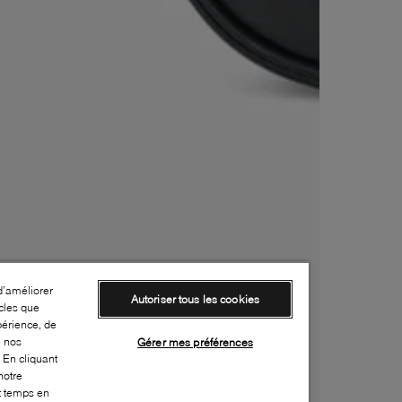
d’améliorer
Autoriser tous les cookies
cles que
périence, de
e nos
Gérer mes préférences
 En cliquant
notre
ut temps en