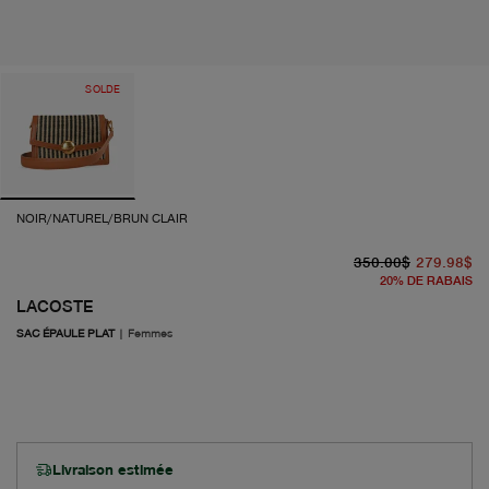
SOLDE
NOIR/NATUREL/BRUN CLAIR
pr
pr
350.00$
279.98$
20
%
DE RABAIS
LACOSTE
SAC ÉPAULE PLAT
|
Femmes
Livraison estimée