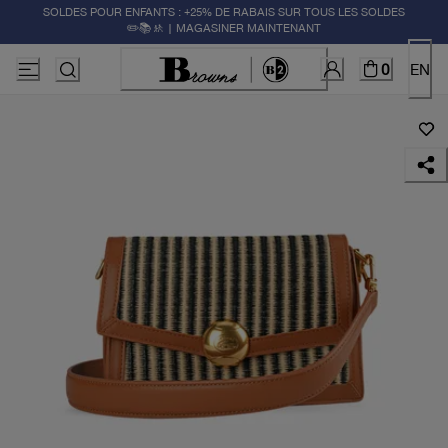
SOLDES POUR ENFANTS : +25% DE RABAIS SUR TOUS LES SOLDES
✏️📚🚸 | MAGASINER MAINTENANT
0
EN