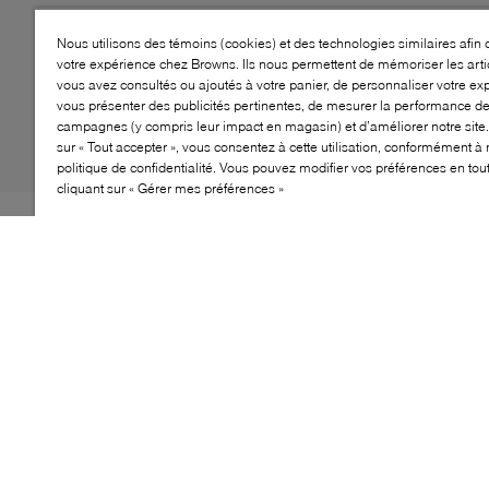
Nous utilisons des témoins (cookies) et des technologies similaires afin 
votre expérience chez Browns. Ils nous permettent de mémoriser les arti
vous avez consultés ou ajoutés à votre panier, de personnaliser votre ex
vous présenter des publicités pertinentes, de mesurer la performance d
campagnes (y compris leur impact en magasin) et d’améliorer notre site.
sur « Tout accepter », vous consentez à cette utilisation, conformément à 
politique de confidentialité. Vous pouvez modifier vos préférences en to
cliquant sur « Gérer mes préférences »
Le sac The Sack de MARC JACOBS est un accessoire
élégant et polyvalent, parfait pour toutes les occasions.
Fabriqué à partir de matériaux de qualité, ce sac
dispose d'un intérieur spacieux avec suffisamment de
place pour vos essentiels. Sa silhouette décontractée
lui confère une allure chic et relaxée, tandis que le logo
emblématique de Marc Jacobs ajoute une touche de
créateur. Idéal pour un usage quotidien, ce sac
complète facilement n'importe quelle tenue, ce qui en
fait un ajout incontournable à votre collection.