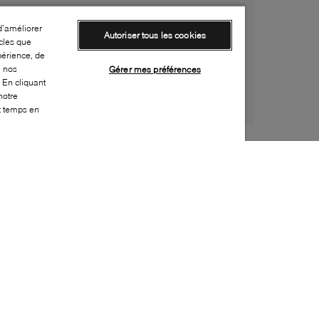
d’améliorer
Autoriser tous les cookies
cles que
périence, de
e nos
Gérer mes préférences
 En cliquant
notre
ut temps en
Style:
MJAC-0132-20-0
Dessus
:
Cuir
Fermeture
:
Bouton pression
Profondeur
:
10cm
Hauteur
:
23cm
Largeur
:
38cm