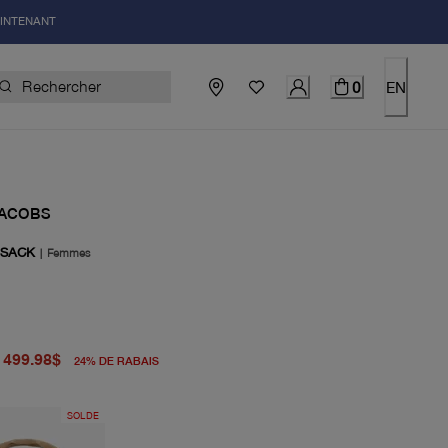
AINTENANT
0
EN
JACOBS
 SACK
|
Femmes
igine 655.00$
uel 499.98$
499.98$
24
%
DE RABAIS
SOLDE