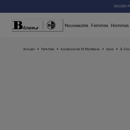
Skip
SOLDES P
to
Content
Nouveautés
Femmes
Hommes
Accueil
Femmes
Accessoires Et Manteaux
Sacs
À Cou