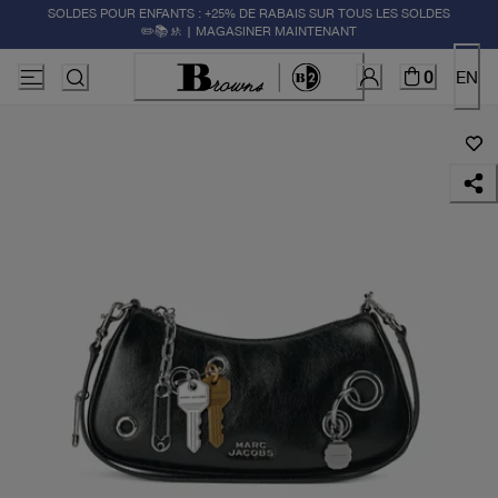
SOLDES POUR ENFANTS : +25% DE RABAIS SUR TOUS LES SOLDES
✏️📚🚸 | MAGASINER MAINTENANT
0
EN