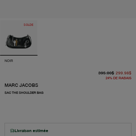
SOLDE
NOIR
pr
pr
395.00$
299.98$
24
%
DE RABAIS
MARC JACOBS
SAC THE SHOULDER BAG
Livraison estimée