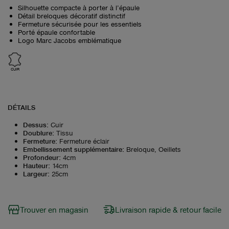
Silhouette compacte à porter à l’épaule
Détail breloques décoratif distinctif
Fermeture sécurisée pour les essentiels
Porté épaule confortable
Logo Marc Jacobs emblématique
CUIR
DÉTAILS
Dessus
:
Cuir
Doublure
:
Tissu
Fermeture
:
Fermeture éclair
Embellissement supplémentaire
:
Breloque, Oeillets
Profondeur
:
4cm
Hauteur
:
14cm
Largeur
:
25cm
Trouver en magasin
Livraison rapide & retour facile