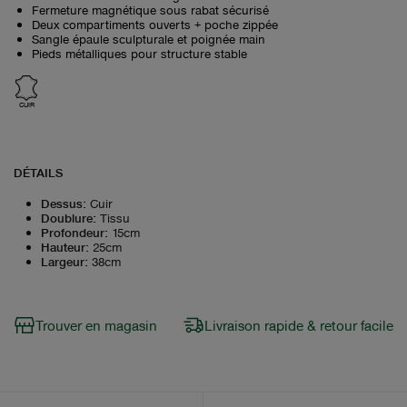
Fermeture magnétique sous rabat sécurisé
Deux compartiments ouverts + poche zippée
Sangle épaule sculpturale et poignée main
Pieds métalliques pour structure stable
CUIR
DÉTAILS
Dessus
:
Cuir
Doublure
:
Tissu
Profondeur
:
15cm
Hauteur
:
25cm
Largeur
:
38cm
Trouver en magasin
Livraison rapide & retour facile