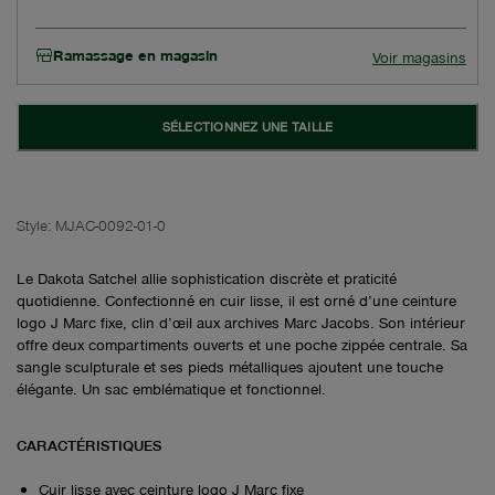
Ramassage en magasin
Voir magasins
SÉLECTIONNEZ UNE TAILLE
Style:
MJAC-0092-01-0
Le Dakota Satchel allie sophistication discrète et praticité
quotidienne. Confectionné en cuir lisse, il est orné d’une ceinture
logo J Marc fixe, clin d’œil aux archives Marc Jacobs. Son intérieur
offre deux compartiments ouverts et une poche zippée centrale. Sa
sangle sculpturale et ses pieds métalliques ajoutent une touche
élégante. Un sac emblématique et fonctionnel.
CARACTÉRISTIQUES
Cuir lisse avec ceinture logo J Marc fixe