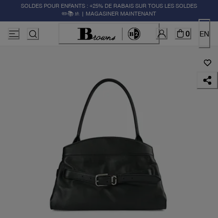
SOLDES POUR ENFANTS : +25% DE RABAIS SUR TOUS LES SOLDES
✏️📚🚸 | MAGASINER MAINTENANT
0
EN