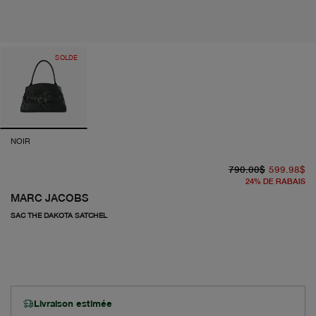
SOLDE
NOIR
pr
pr
790.00$
599.98$
24
%
DE RABAIS
MARC JACOBS
SAC THE DAKOTA SATCHEL
Livraison estimée