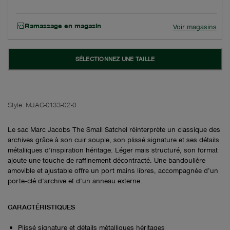
Ramassage en magasin
Voir magasins
SÉLECTIONNEZ UNE TAILLE
Style:
MJAC-0133-02-0
Le sac Marc Jacobs The Small Satchel réinterprète un classique des
archives grâce à son cuir souple, son plissé signature et ses détails
métaliiques d’inspiration héritage. Léger mais structuré, son format
ajoute une touche de raffinement décontracté. Une bandoulière
amovible et ajustable offre un port mains libres, accompagnée d’un
porte‑clé d’archive et d’un anneau externe.
CARACTÉRISTIQUES
Plissé signature et détails métalliques héritages