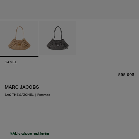
CAMEL
pr
595.00$
MARC JACOBS
SAC THE SATCHEL
|
Femmes
Livraison estimée