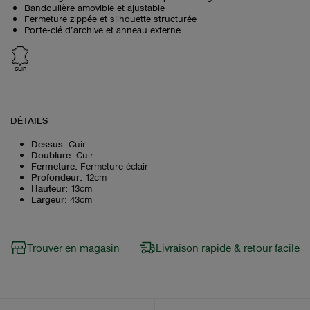
Bandoulière amovible et ajustable
Fermeture zippée et silhouette structurée
Porte‑clé d’archive et anneau externe
CUIR
DÉTAILS
Dessus
:
Cuir
Doublure
:
Cuir
Fermeture
:
Fermeture éclair
Profondeur
:
12cm
Hauteur
:
13cm
Largeur
:
43cm
Trouver en magasin
Livraison rapide & retour facile