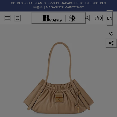
SOLDES POUR ENFANTS : +25% DE RABAIS SUR TOUS LES SOLDES
✏️📚🚸 | MAGASINER MAINTENANT
0
EN