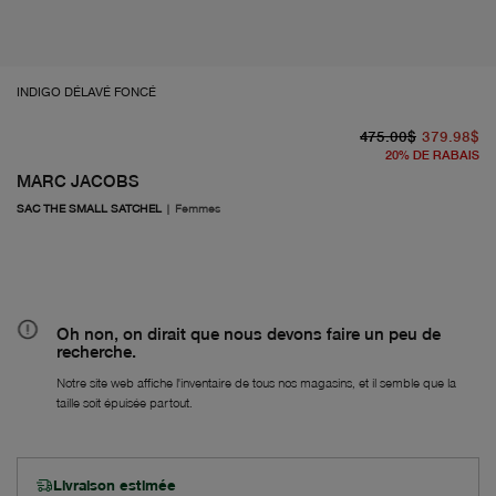
INDIGO DÉLAVÉ FONCÉ
pr
pr
475.00$
379.98$
20
%
DE RABAIS
MARC JACOBS
SAC THE SMALL SATCHEL
|
Femmes
Oh non, on dirait que nous devons faire un peu de
recherche.
Notre site web affiche l'inventaire de tous nos magasins, et il semble que la
taille soit épuisée partout.
Livraison estimée