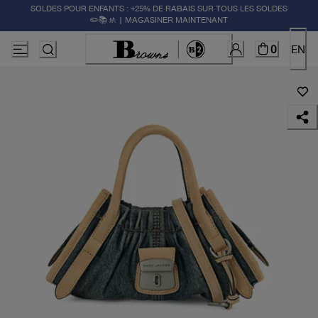
SOLDES POUR ENFANTS : +25% DE RABAIS SUR TOUS LES SOLDES
✏️📚🚸 | MAGASINER MAINTENANT
0
EN