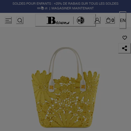
SOLDES POUR ENFANTS : +25% DE RABAIS SUR TOUS LES SOLDES
✏️📚🚸 | MAGASINER MAINTENANT
0
EN