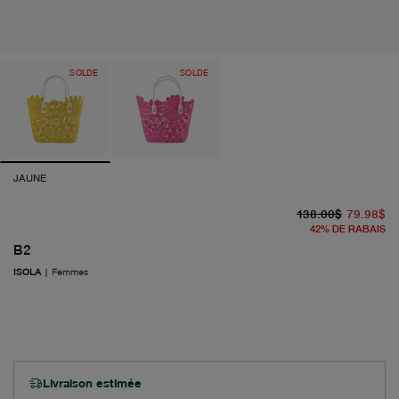
SOLDE
SOLDE
JAUNE
pr
pr
138.00$
79.98$
42
%
DE RABAIS
B2
ISOLA
|
Femmes
Livraison estimée