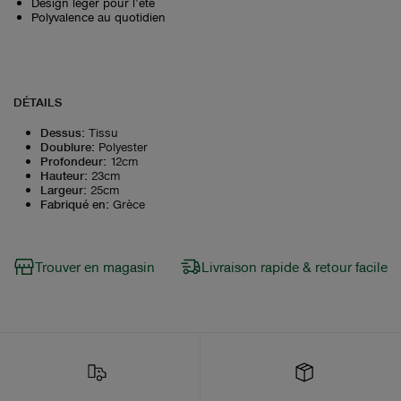
Design léger pour l’été
Polyvalence au quotidien
DÉTAILS
Dessus
:
Tissu
Doublure
:
Polyester
Profondeur
:
12cm
Hauteur
:
23cm
Largeur
:
25cm
Fabriqué en
:
Grèce
Trouver en magasin
Livraison rapide & retour facile