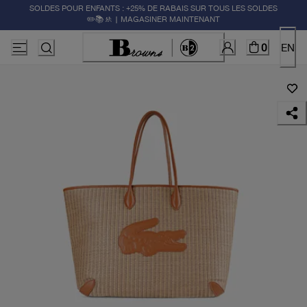
SOLDES POUR ENFANTS : +25% DE RABAIS SUR TOUS LES SOLDES
✏️📚🚸 | MAGASINER MAINTENANT
0
EN