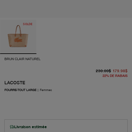
SOLDE
BRUN CLAIR NATUREL
pr
pr
230.00$
179.98$
22
%
DE RABAIS
LACOSTE
FOURRE-TOUT LARGE
|
Femmes
Livraison estimée