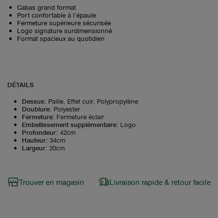
Cabas grand format
Port confortable à l’épaule
Fermeture supérieure sécurisée
Logo signature surdimensionné
Format spacieux au quotidien
DÉTAILS
Dessus
:
Paille, Effet cuir, Polypropylène
Doublure
:
Polyester
Fermeture
:
Fermeture éclair
Embellissement supplémentaire
:
Logo
Profondeur
:
42cm
Hauteur
:
34cm
Largeur
:
20cm
Trouver en magasin
Livraison rapide & retour facile