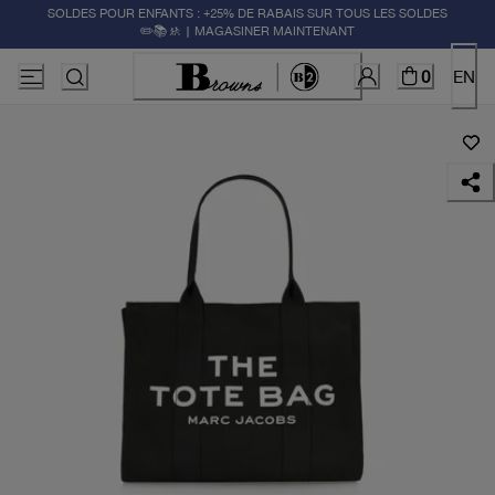
SOLDES POUR ENFANTS : +25% DE RABAIS SUR TOUS LES SOLDES
✏️📚🚸 | MAGASINER MAINTENANT
0
EN