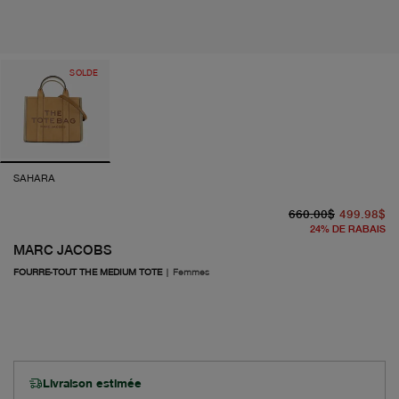
SOLDE
SAHARA
pr
pr
660.00$
499.98$
24
%
DE RABAIS
MARC JACOBS
FOURRE-TOUT THE MEDIUM TOTE
|
Femmes
Livraison estimée