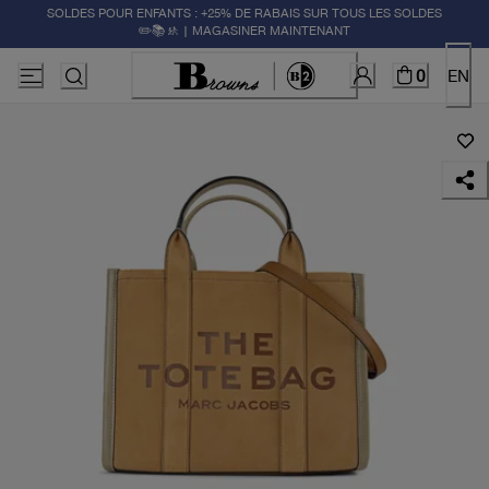
SOLDES POUR ENFANTS : +25% DE RABAIS SUR TOUS LES SOLDES
✏️📚🚸 | MAGASINER MAINTENANT
0
EN