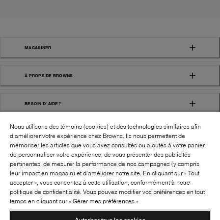
MAGASINER
À PROPS DE BROWNS
BESOIN D' AIDE?
Nous utilisons des témoins (cookies) et des technologies similaires afin
d’améliorer votre expérience chez Browns. Ils nous permettent de
mémoriser les articles que vous avez consultés ou ajoutés à votre panier,
de personnaliser votre expérience, de vous présenter des publicités
pertinentes, de mesurer la performance de nos campagnes (y compris
leur impact en magasin) et d’améliorer notre site. En cliquant sur « Tout
SUIVEZ-NOUS!:
accepter », vous consentez à cette utilisation, conformément à notre
politique de confidentialité. Vous pouvez modifier vos préférences en tout
©
2026
BROWNS SHOES INC. TOUS DROITS
temps en cliquant sur « Gérer mes préférences »
RÉSERVÉS