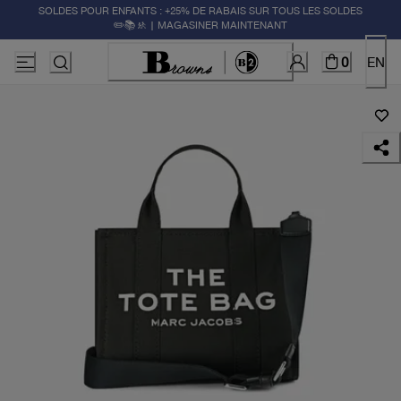
SOLDES POUR ENFANTS : +25% DE RABAIS SUR TOUS LES SOLDES
✏️📚🚸 | MAGASINER MAINTENANT
0
EN