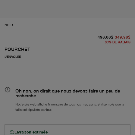
NOIR
pr
À 
498.00$
349.98$
30
%
DE RABAIS
POURCHET
L'ENVOLEE
Oh non, on dirait que nous devons faire un peu de
recherche.
Notre site web affiche l'inventaire de tous nos magasins, et il semble que la
taille soit épuisée partout.
Livraison estimée