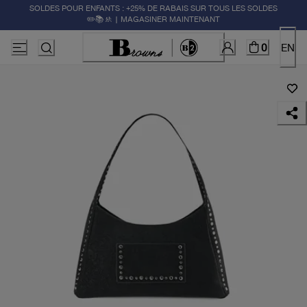
SOLDES POUR ENFANTS : +25% DE RABAIS SUR TOUS LES SOLDES
✏️📚🚸 | MAGASINER MAINTENANT
0
EN