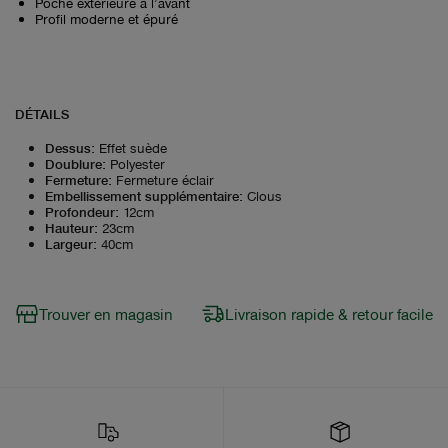
Poche extérieure à l’avant
Profil moderne et épuré
DÉTAILS
Dessus
:
Effet suède
Doublure
:
Polyester
Fermeture
:
Fermeture éclair
Embellissement supplémentaire
:
Clous
Profondeur
:
12cm
Hauteur
:
23cm
Largeur
:
40cm
Trouver en magasin
Livraison rapide & retour facile