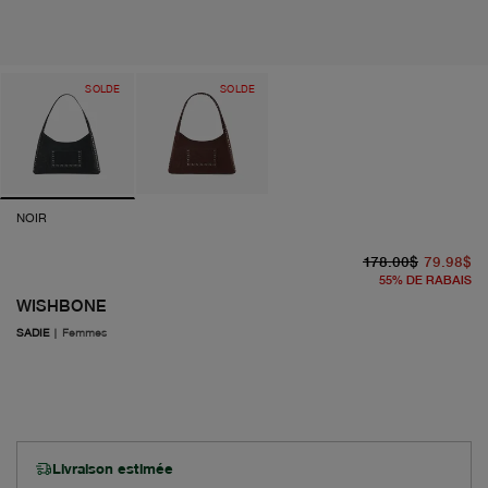
SOLDE
SOLDE
NOIR
pr
pr
178.00$
79.98$
55
%
DE RABAIS
WISHBONE
SADIE
|
Femmes
Livraison estimée