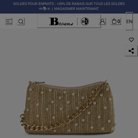
SOLDES POUR ENFANTS : +25% DE RABAIS SUR TOUS LES SOLDES
✏️📚🚸 | MAGASINER MAINTENANT
0
EN