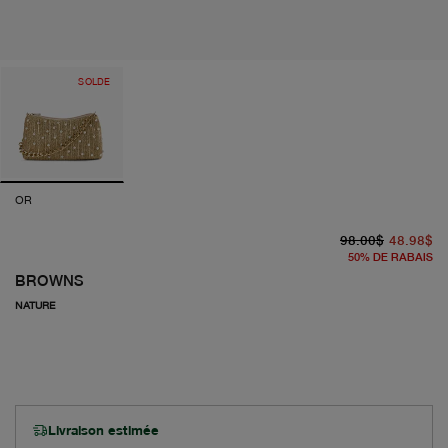
SOLDE
OR
pr
pr
98.00$
48.98$
50
%
DE RABAIS
BROWNS
NATURE
Livraison estimée