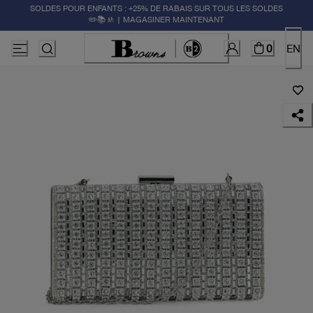
SOLDES POUR ENFANTS : +25% DE RABAIS SUR TOUS LES SOLDES
✏️📚🚸 | MAGASINER MAINTENANT
0
EN