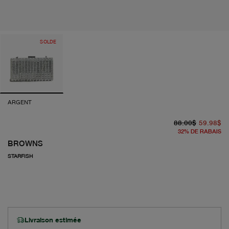
SOLDE
ARGENT
pr
pr
88.00$
59.98$
32
%
DE RABAIS
BROWNS
STARFISH
Livraison estimée