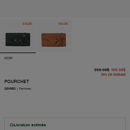
SOLDE
SOLDE
NOIR
pr
pr
250.00$
199.98$
20
%
DE RABAIS
POURCHET
SEVRES
|
Femmes
Livraison estimée