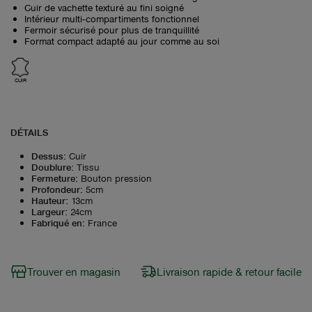
Cuir de vachette texturé au fini soigné
Intérieur multi‑compartiments fonctionnel
Fermoir sécurisé pour plus de tranquillité
Format compact adapté au jour comme au soi
CUIR
DÉTAILS
Dessus
:
Cuir
Doublure
:
Tissu
Fermeture
:
Bouton pression
Profondeur
:
5cm
Hauteur
:
13cm
Largeur
:
24cm
Fabriqué en
:
France
Trouver en magasin
Livraison rapide & retour facile