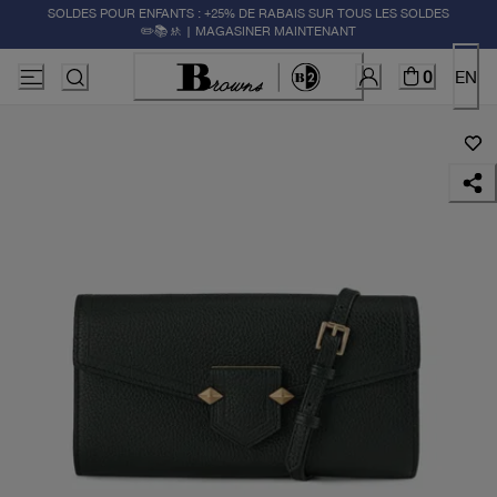
SOLDES POUR ENFANTS : +25% DE RABAIS SUR TOUS LES SOLDES
✏️📚🚸 | MAGASINER MAINTENANT
0
EN