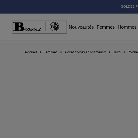
Skip
SOLDES P
to
Content
Nouveautés
Femmes
Hommes
Accueil
Femmes
Accessoires Et Manteaux
Sacs
Pochet