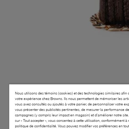
Nous utilisons des témoins (cookies) et des technologies similaires afin 
votre expérience chez Browns. Ils nous permettent de mémoriser les arti
vous avez consultés ou ajoutés à votre panier, de personnaliser votre ex
vous présenter des publicités pertinentes, de mesurer la performance d
campagnes (y compris leur impact en magasin) et d’améliorer notre site.
sur « Tout accepter », vous consentez à cette utilisation, conformément à 
politique de confidentialité. Vous pouvez modifier vos préférences en to