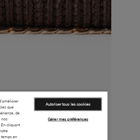
d’améliorer
Autoriser tous les cookies
cles que
périence, de
e nos
Gérer mes préférences
 En cliquant
notre
ut temps en