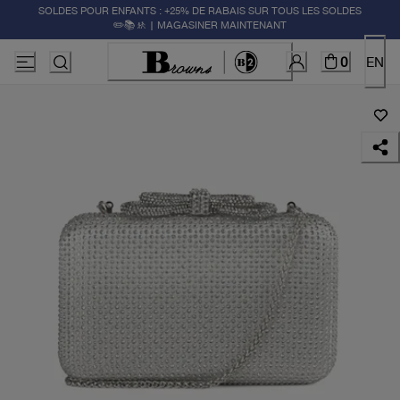
SOLDES POUR ENFANTS : +25% DE RABAIS SUR TOUS LES SOLDES
✏️📚🚸 | MAGASINER MAINTENANT
0
EN