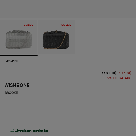
SOLDE
SOLDE
ARGENT
pr
pr
118.00$
79.98$
32
%
DE RABAIS
WISHBONE
BROOKE
Livraison estimée