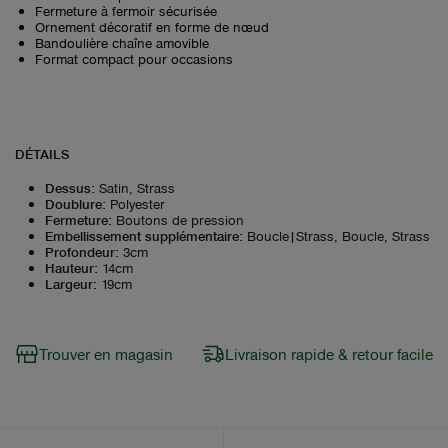
Fermeture à fermoir sécurisée
Ornement décoratif en forme de nœud
Bandoulière chaîne amovible
Format compact pour occasions
DÉTAILS
Dessus
:
Satin, Strass
Doublure
:
Polyester
Fermeture
:
Boutons de pression
Embellissement supplémentaire
:
Boucle|Strass, Boucle, Strass
Profondeur
:
3cm
Hauteur
:
14cm
Largeur
:
19cm
Trouver en magasin
Livraison rapide & retour facile