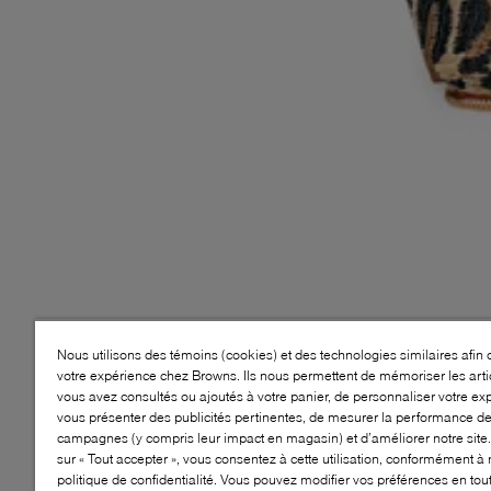
Nous utilisons des témoins (cookies) et des technologies similaires afin 
votre expérience chez Browns. Ils nous permettent de mémoriser les arti
vous avez consultés ou ajoutés à votre panier, de personnaliser votre ex
vous présenter des publicités pertinentes, de mesurer la performance d
campagnes (y compris leur impact en magasin) et d’améliorer notre site.
sur « Tout accepter », vous consentez à cette utilisation, conformément à 
politique de confidentialité. Vous pouvez modifier vos préférences en to