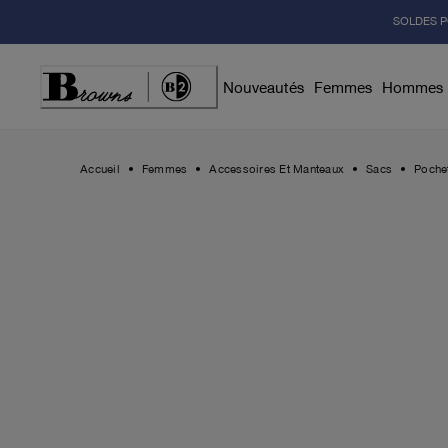
Skip
SOLDES P
to
Content
Nouveautés
Femmes
Hommes
Accueil
Femmes
Accessoires Et Manteaux
Sacs
Pochet