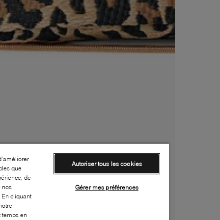
d’améliorer
Autoriser tous les cookies
cles que
périence, de
e nos
Gérer mes préférences
 En cliquant
notre
ut temps en