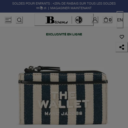
SOLDES POUR ENFANTS : +25% DE RABAIS SUR TOUS LES SOLDES
✏️📚🚸 | MAGASINER MAINTENANT
0
EN
EXCLUSIVITÉ EN LIGNE