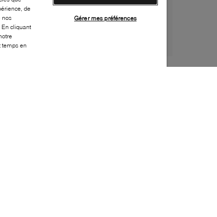
périence, de
e nos
Gérer mes préférences
 En cliquant
notre
ut temps en
Style:
B2XX-0346-01-0
Dessus
:
Effet cuir
Doublure
:
Tissu
Semelle extérieure
:
Caoutchouc
Semelle intérieure
:
Cuir
Hauteur du talon
:
95mm
Hauteur de la plateforme
:
0mm
Fermeture
:
Fermeture éclair
Bout
:
Petit