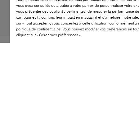
vous avez consultés ou ajoutés à votre panier, de personnaliser votre ex
vous présenter des publicités pertinentes, de mesurer la performance d
campagnes (y compris leur impact en magasin) et d’améliorer notre site.
sur « Tout accepter », vous consentez à cette utilisation, conformément à 
politique de confidentialité. Vous pouvez modifier vos préférences en to
cliquant sur « Gérer mes préférences »
La bottine City de B2 est la complice idéale de vos
escapades urbaines. Inspirée par le glamour des plus
grandes métropoles, elle adopte une silhouette ajustée
façon chaussette qui épouse la cheville avant de se
prolonger en un bout pointu et allongé, résolument
affûté. Et pour rivaliser avec les plus hauts gratte-ciel,
elle repose sur un talon aiguille vertigineux, prêt à
conquérir la jungle urbaine avec assurance.
CARACTÉRISTIQUES
Des matériaux haut de gamme garantissent
durabilité et qualité