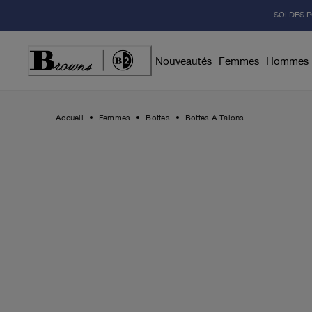
Skip
SOLDES P
to
Content
Nouveautés
Femmes
Hommes
Accueil
Femmes
Bottes
Bottes À Talons