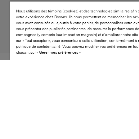
Nous utilisons des témoins (cookies) et des technologies similaires afin 
votre expérience chez Browns. Ils nous permettent de mémoriser les arti
vous avez consultés ou ajoutés à votre panier, de personnaliser votre ex
vous présenter des publicités pertinentes, de mesurer la performance d
campagnes (y compris leur impact en magasin) et d’améliorer notre site.
sur « Tout accepter », vous consentez à cette utilisation, conformément à 
politique de confidentialité. Vous pouvez modifier vos préférences en to
cliquant sur « Gérer mes préférences »
B2 enrichit sa collection grandissante de bottes moto
avec le modèle Fletcher. Offrant une interprétation
minimaliste d’une silhouette habituellement plus brute,
ce style est conçu dans un cuir souple comme du
beurre, mais résistant, et s’arrête à mi-mollet. Dotées
d’un bout carré pour une finition épurée, elles reposent
sur un talon bloc bas et se ferment proprement à l’aide
d’une fermeture éclair, pour une polyvalence
confortable et sans tracas.