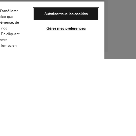
d’améliorer
Autoriser tous les cookies
cles que
périence, de
e nos
Gérer mes préférences
 En cliquant
notre
ut temps en
Style:
B2XX-0359-01-0
Dessus
:
Cuir
Doublure
:
Synthétique
Semelle extérieure
:
Caoutchouc
Semelle intérieure
:
Cuir
Hauteur du talon
:
45mm
Hauteur de la plateforme
:
15mm
Fermeture
:
Fermeture éclair mi-jambe