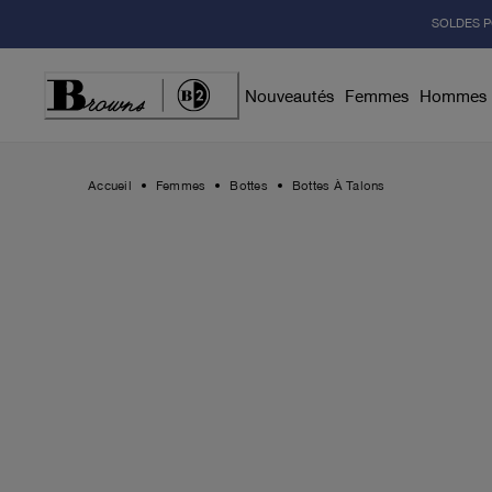
Skip
SOLDES P
to
Content
Nouveautés
Femmes
Hommes
Accueil
Femmes
Bottes
Bottes À Talons