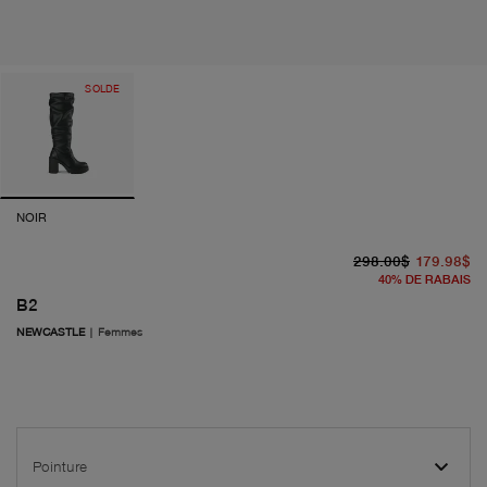
SOLDE
NOIR
pr
pr
298.00$
179.98$
40
%
DE RABAIS
B2
NEWCASTLE
|
Femmes
Pointure