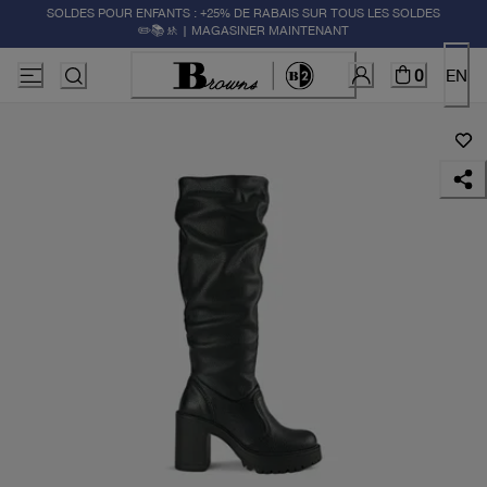
SOLDES POUR ENFANTS : +25% DE RABAIS SUR TOUS LES SOLDES
✏️📚🚸 | MAGASINER MAINTENANT
0
EN