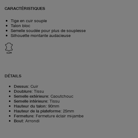
CARACTÉRISTIQUES
Tige en cuir souple
Talon bloc
Semelle soudée pour plus de souplesse
Silhouette montante audacieuse
CUIR
DÉTAILS
Dessus
:
Cuir
Doublure
:
Tissu
Semelle extérieure
:
Caoutchouc
Semelle intérieure
:
Tissu
Hauteur du talon
:
90mm
Hauteur de la plateforme
:
25mm
Fermeture
:
Fermeture éclair mi-jambe
Bout
:
Arrondi