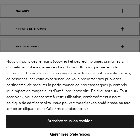
MAGASINER
À PROPS DE BROWNS
BESOIN D' AIDE?
Nous utilisons des témoins (cookies) et des technologies similaires afin
d’améliorer votre expérience chez Browns. Ils nous permettent de
mémoriser les articles que vous avez consultés ou ajoutés à votre panier,
de personnaliser votre expérience, de vous présenter des publicités
pertinentes, de mesurer la performance de nos campagnes (y compris
leur impact en magasin) et d’améliorer notre site. En cliquant sur « Tout
SUIVEZ-NOUS!:
accepter », vous consentez à cette utilisation, conformément à notre
politique de confidentialité. Vous pouvez modifier vos préférences en tout
©
2026
BROWNS SHOES INC. TOUS DROITS
temps en cliquant sur « Gérer mes préférences »
RÉSERVÉS
Autoriser tous les cookies
Conditions générales
Politique de confidentialité
Accessibilité
Transparence de la chaîne d’approvisionnement
Gérer mes préférences