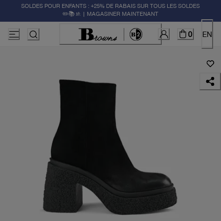
SOLDES POUR ENFANTS : +25% DE RABAIS SUR TOUS LES SOLDES
✏️📚🚸 | MAGASINER MAINTENANT
0
EN