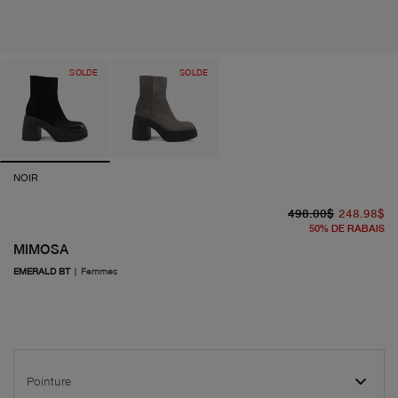
SOLDE
SOLDE
NOIR
pr
pr
498.00$
248.98$
50
%
DE RABAIS
MIMOSA
EMERALD BT
|
Femmes
Pointure