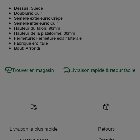
Dessus
:
Suède
Doublure
:
Cuir
Semelle extérieure
:
Crêpe
Semelle intérieure
:
Cuir
Hauteur du talon
:
90mm
Hauteur de la plateforme
:
30mm
Fermeture
:
Fermeture éclair latérale
Fabriqué en
:
Italie
Bout
:
Arrondi
Trouver en magasin
Livraison rapide & retour facile
Livraison la plus rapide
Retours
sur tout achat
Gratuits