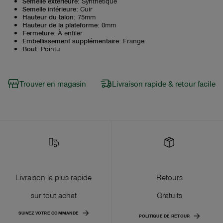
Semelle extérieure
:
Synthétique
Semelle intérieure
:
Cuir
Hauteur du talon
:
75mm
Hauteur de la plateforme
:
0mm
Fermeture
:
À enfiler
Embellissement supplémentaire
:
Frange
Bout
:
Pointu
Trouver en magasin
Livraison rapide & retour facile
Livraison la plus rapide
Retours
sur tout achat
Gratuits
SUIVEZ VOTRE COMMANDE
POLITIQUE DE RETOUR