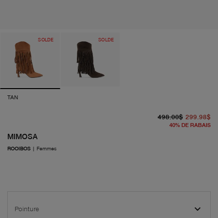
SOLDE
SOLDE
TAN
pr
pr
498.00$
299.98$
40
%
DE RABAIS
MIMOSA
ROOIBOS
|
Femmes
Pointure