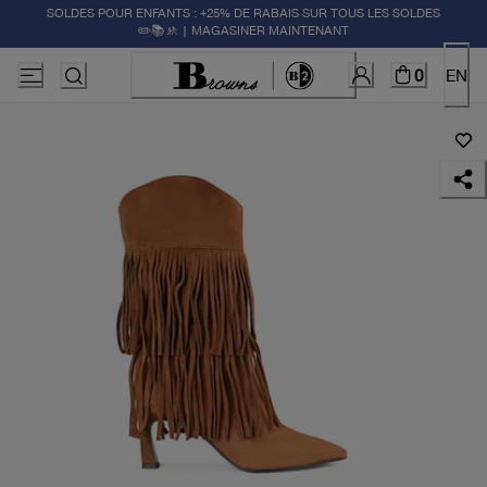
SOLDES POUR ENFANTS : +25% DE RABAIS SUR TOUS LES SOLDES
✏️📚🚸 | MAGASINER MAINTENANT
0
EN