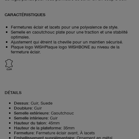
CARACTÉRISTIQUES
Fermetures éclair et lacets pour une polyvalence de style.
Semelle en caoutchouc plate pour une traction et une stabilité
optimales.
Ajustement qui étreint la cheville pour un maintien sécurisé.
Plaque logo WISHPlaque logo WISHBONE au niveau de la
fermeture éclair.
CUIR
DÉTAILS
Dessus
:
Cuir, Suede
Doublure
:
Cuir
Semelle extérieure
:
Caoutchouc
Semelle intérieure
:
Cuir
Hauteur du talon
:
45mm
Hauteur de la plateforme
:
35mm
Fermeture
:
Fermeture éclair avant, À lacets
Embellissement supplémentaire
:
Ornement en métal