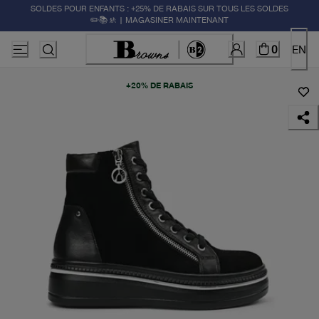
SOLDES POUR ENFANTS : +25% DE RABAIS SUR TOUS LES SOLDES
✏️📚🚸 | MAGASINER MAINTENANT
0
EN
+20% DE RABAIS