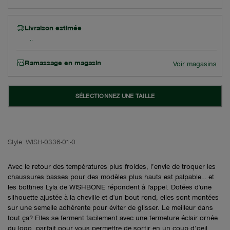
Livraison estimée
Ramassage en magasin
Voir magasins
SÉLECTIONNEZ UNE TAILLE
Style:
WISH-0336-01-0
Avec le retour des températures plus froides, l’envie de troquer les
chaussures basses pour des modèles plus hauts est palpable… et
les bottines Lyla de WISHBONE répondent à l'appel. Dotées d'une
silhouette ajustée à la cheville et d'un bout rond, elles sont montées
sur une semelle adhérente pour éviter de glisser. Le meilleur dans
tout ça? Elles se ferment facilement avec une fermeture éclair ornée
du logo, parfait pour vous permettre de sortir en un coup d’oeil.