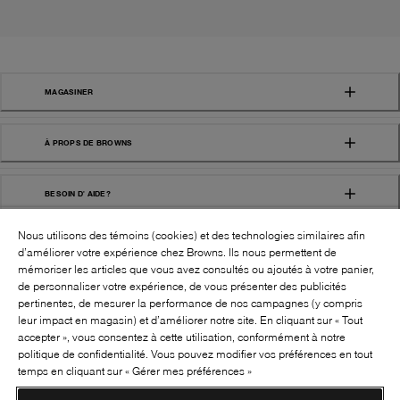
MAGASINER
À PROPS DE BROWNS
BESOIN D' AIDE?
Nous utilisons des témoins (cookies) et des technologies similaires afin
d’améliorer votre expérience chez Browns. Ils nous permettent de
mémoriser les articles que vous avez consultés ou ajoutés à votre panier,
de personnaliser votre expérience, de vous présenter des publicités
pertinentes, de mesurer la performance de nos campagnes (y compris
leur impact en magasin) et d’améliorer notre site. En cliquant sur « Tout
SUIVEZ-NOUS!:
accepter », vous consentez à cette utilisation, conformément à notre
politique de confidentialité. Vous pouvez modifier vos préférences en tout
©
2026
BROWNS SHOES INC. TOUS DROITS
temps en cliquant sur « Gérer mes préférences »
RÉSERVÉS