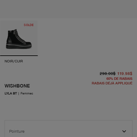
SOLDE
NOIR/CUIR
pr
pr
298.00$
119.98$
60
%
DE RABAIS
RABAIS DÉJÀ APPLIQUÉ
WISHBONE
LYLA BT
|
Femmes
Pointure