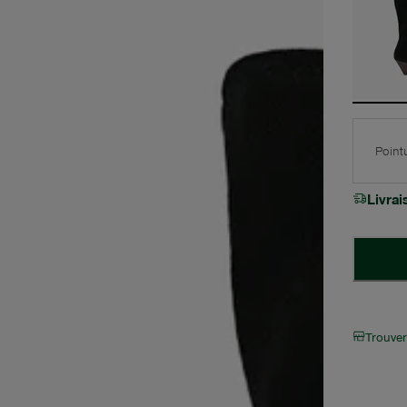
Point
Livra
Trouve