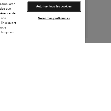
d’améliorer
Autoriser tous les cookies
cles que
périence, de
e nos
Gérer mes préférences
 En cliquant
notre
ut temps en
Style:
B2XX-0368-22-0
Dessus
:
Suède
Doublure
:
Cuir
Semelle extérieure
:
Caoutchouc
Semelle intérieure
:
Cuir
Hauteur du talon
:
60mm
Hauteur de la plateforme
:
0mm
Fermeture
:
À enfiler
Bout
:
Pointu