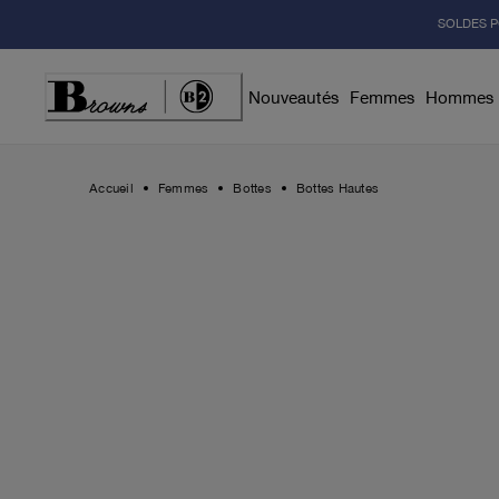
Skip
SOLDES P
to
Content
Nouveautés
Femmes
Hommes
Accueil
Femmes
Bottes
Bottes Hautes