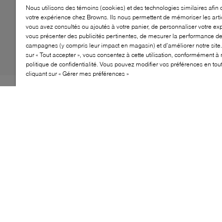
Nous utilisons des témoins (cookies) et des technologies similaires afin 
votre expérience chez Browns. Ils nous permettent de mémoriser les arti
vous avez consultés ou ajoutés à votre panier, de personnaliser votre ex
vous présenter des publicités pertinentes, de mesurer la performance d
campagnes (y compris leur impact en magasin) et d’améliorer notre site.
sur « Tout accepter », vous consentez à cette utilisation, conformément à 
politique de confidentialité. Vous pouvez modifier vos préférences en to
cliquant sur « Gérer mes préférences »
Les bottes plissées sont la grande tendance de la
saison automne 2025, alors quoi de mieux que
d’adopter exactement ce style avec la dernière
nouveauté de B2? Imaginées pour les journées fraîches
d’automne, elles présentent une tige en suède souple et
soyeux, façonnée dans une silhouette plissée qui arrive
au mollet, avant d’être posée sur un talon conique
élégant pour une touche de hauteur.
CARACTÉRISTIQUES