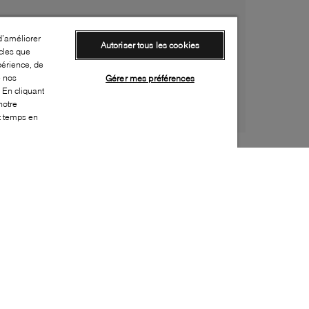
d’améliorer
Autoriser tous les cookies
cles que
périence, de
e nos
Gérer mes préférences
 En cliquant
notre
ut temps en
Style:
B2XX-0381-24-0
Dessus
:
Suède
Doublure
:
Cuir
Semelle extérieure
:
Caoutchouc
Semelle intérieure
:
Cuir et tissu
Hauteur du talon
:
35mm
Hauteur de la plateforme
:
10mm