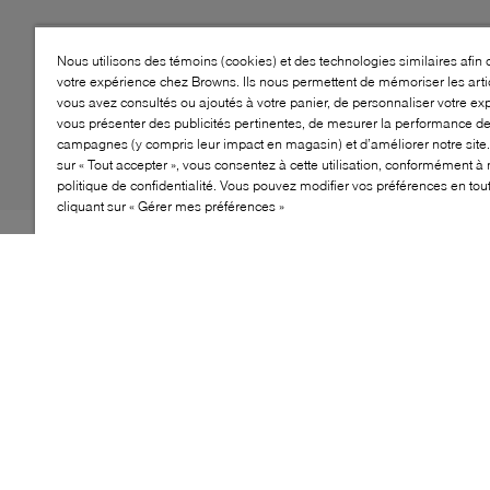
Nous utilisons des témoins (cookies) et des technologies similaires afin 
votre expérience chez Browns. Ils nous permettent de mémoriser les arti
vous avez consultés ou ajoutés à votre panier, de personnaliser votre ex
vous présenter des publicités pertinentes, de mesurer la performance d
campagnes (y compris leur impact en magasin) et d’améliorer notre site.
sur « Tout accepter », vous consentez à cette utilisation, conformément à 
politique de confidentialité. Vous pouvez modifier vos préférences en to
cliquant sur « Gérer mes préférences »
Lorsque les températures commencent à baisser, rien
de tel que de ressortir vos bottes hautes préférées pour
se mettre dans l’ambiance automnale. Voici : les bottes
Pettygrove de B2. Coupée dans une silhouette ajustée,
cette paire en suède souple est dotée d’une semelle
plate confortable et rembourrée ainsi que d’un bout
rond fermé pour une polyvalence de style optimale. Une
chose est sûre: que vous alliez chercher un café ou que
vous partiez en balade en ville, elles ne passeront pas