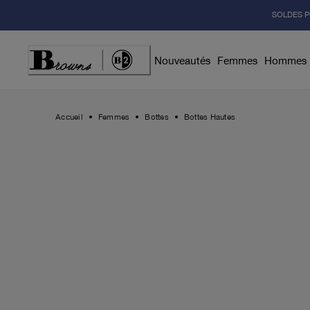
Skip
SOLDES P
to
Content
Nouveautés
Femmes
Hommes
Accueil
Femmes
Bottes
Bottes Hautes