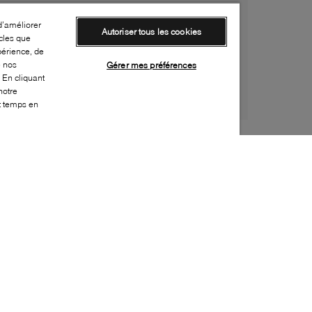
d’améliorer
Autoriser tous les cookies
cles que
périence, de
e nos
Gérer mes préférences
 En cliquant
notre
ut temps en
Style:
BCOU-0145-01-0
Dessus
:
Cuir
Doublure
:
Cuir
Semelle extérieure
:
Caoutchouc
Semelle intérieure
:
Cuir
Hauteur du talon
:
40mm
Hauteur de la plateforme
:
10mm
Fermeture
:
Fermeture éclair complète