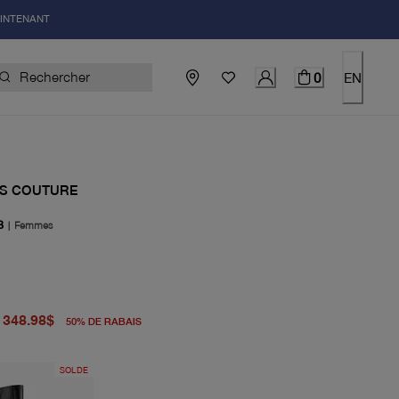
AINTENANT
0
EN
S COUTURE
B
|
Femmes
igine 698.00$
uel 348.98$
348.98$
50
%
DE RABAIS
SOLDE