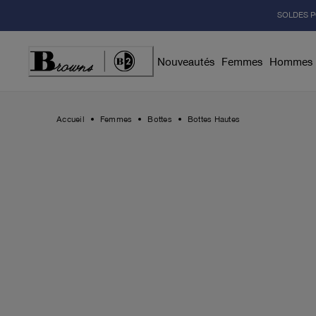
Skip
SOLDES P
to
Content
Nouveautés
Femmes
Hommes
Accueil
Femmes
Bottes
Bottes Hautes