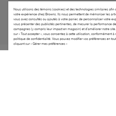
Nous utilisons des témoins (cookies) et des technologies similaires afin 
votre expérience chez Browns. Ils nous permettent de mémoriser les arti
vous avez consultés ou ajoutés à votre panier, de personnaliser votre ex
vous présenter des publicités pertinentes, de mesurer la performance d
campagnes (y compris leur impact en magasin) et d’améliorer notre site.
sur « Tout accepter », vous consentez à cette utilisation, conformément à 
politique de confidentialité. Vous pouvez modifier vos préférences en to
cliquant sur « Gérer mes préférences »
Browns Couture laisse parler son savoir-faire et son
expertise avec les bottes Daylily. Dépourvues
d’ornements superflus pour mettre en valeur leur
confection irréprochable, elles présentent des
surpiqûres ton sur ton, un bout carré angulaire et un
talon bloc confortable, faciles à assortir à toutes les
tenues. Fermées par une fermeture éclair élégante pour
un ajustement sûr, elles sont les compagnes idéales
pour toutes les aventures que la saison vous réserve.