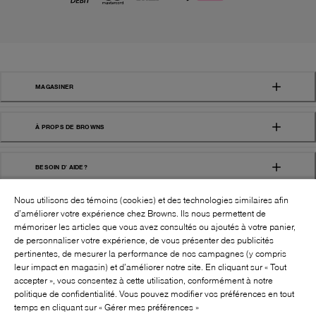
MAGASINER
À PROPS DE BROWNS
BESOIN D' AIDE?
Nous utilisons des témoins (cookies) et des technologies similaires afin
d’améliorer votre expérience chez Browns. Ils nous permettent de
mémoriser les articles que vous avez consultés ou ajoutés à votre panier,
de personnaliser votre expérience, de vous présenter des publicités
pertinentes, de mesurer la performance de nos campagnes (y compris
leur impact en magasin) et d’améliorer notre site. En cliquant sur « Tout
SUIVEZ-NOUS!:
accepter », vous consentez à cette utilisation, conformément à notre
politique de confidentialité. Vous pouvez modifier vos préférences en tout
©
2026
BROWNS SHOES INC. TOUS DROITS
temps en cliquant sur « Gérer mes préférences »
RÉSERVÉS