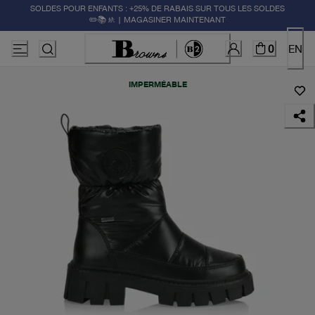
SOLDES POUR ENFANTS : +25% DE RABAIS SUR TOUS LES SOLDES
✏️📚🚸 | MAGASINER MAINTENANT
0
EN
IMPERMÉABLE