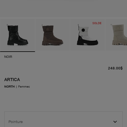
SOLDE
NOIR
pr
248.00$
ARTICA
NORTH
|
Femmes
Pointure