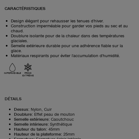
CARACTÉRISTIQUES
Design élégant pour rehausser les tenues d'hiver.
Construction imperméable pour garder vos pieds au sec et au
chaud.
Doublure isolante pour de la chaleur dans des températures
glaciales.
Semelle extérieure durable pour une adhérence fiable sur la
glace.
Matériaux respirants pour éviter l'accumulation d'humidité.
IMPERMÉABLE
FROID
EXTRÊME
DÉTAILS
Dessus
:
Nylon, Cuir
Doublure
:
Effet peau de mouton
Semelle extérieure
:
Caoutchouc
Semelle intérieure
:
Synthétique
Hauteur du talon
:
45mm
Hauteur de la plateforme
:
25mm
Fermeture
:
Fermeture éclair latérale