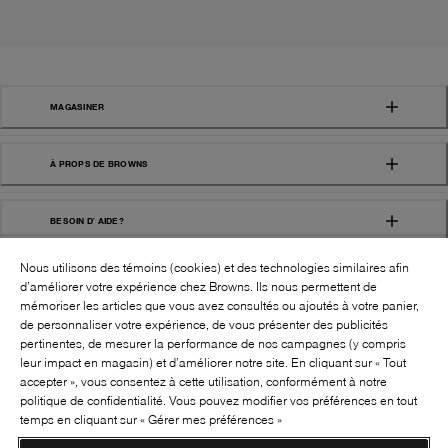
MAGASINER
À PROPS DE BROWNS
BESOIN D' AIDE?
Nous utilisons des témoins (cookies) et des technologies similaires afin
d’améliorer votre expérience chez Browns. Ils nous permettent de
mémoriser les articles que vous avez consultés ou ajoutés à votre panier,
de personnaliser votre expérience, de vous présenter des publicités
pertinentes, de mesurer la performance de nos campagnes (y compris
leur impact en magasin) et d’améliorer notre site. En cliquant sur « Tout
SUIVEZ-NOUS!:
accepter », vous consentez à cette utilisation, conformément à notre
politique de confidentialité. Vous pouvez modifier vos préférences en tout
©
2026
BROWNS SHOES INC. TOUS DROITS
temps en cliquant sur « Gérer mes préférences »
RÉSERVÉS