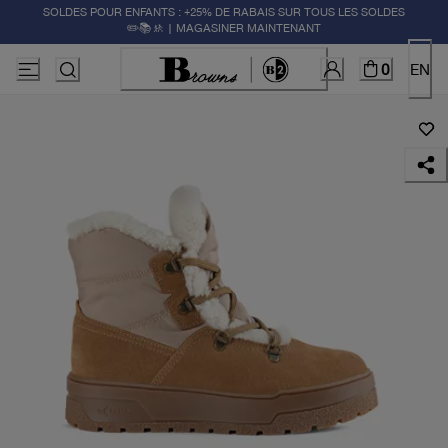
SOLDES POUR ENFANTS : +25% DE RABAIS SUR TOUS LES SOLDES
✏️📚🚸 | MAGASINER MAINTENANT
0
EN