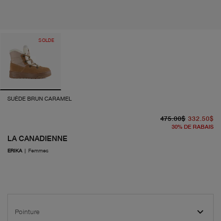
SOLDE
SUÈDE BRUN CARAMEL
pr
pr
475.00$
332.50$
30
%
DE RABAIS
LA CANADIENNE
ERIKA
|
Femmes
Pointure