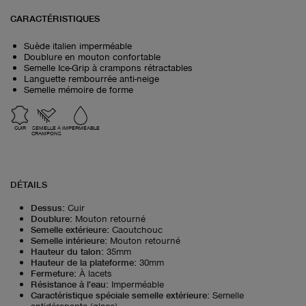
CARACTÉRISTIQUES
Suède italien imperméable
Doublure en mouton confortable
Semelle Ice-Grip à crampons rétractables
Languette rembourrée anti-neige
Semelle mémoire de forme
CUIR
SEMELLE À
IMPERMÉABLE
CRAMPONS
DÉTAILS
Dessus
:
Cuir
Doublure
:
Mouton retourné
Semelle extérieure
:
Caoutchouc
Semelle intérieure
:
Mouton retourné
Hauteur du talon
:
35mm
Hauteur de la plateforme
:
30mm
Fermeture
:
À lacets
Résistance à l'eau
:
Imperméable
Caractéristique spéciale semelle extérieure
:
Semelle
antidérapante (glace)