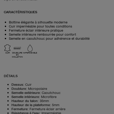
CARACTÉRISTIQUES
Bottine élégante à silhouette moderne
Cuir imperméable pour toutes conditions
Fermeture éclair intérieure pratique
Semelle intérieure rembourrée pour confort
Semelle en caoutchouc pour adhérence et durabilité
CUIR
DOUBLURE
IMPERMÉABLE
EN
MOLLETON
DÉTAILS
Dessus
:
Cuir
Doublure
:
Micropolaire
Semelle extérieure
:
Caoutchouc
Semelle intérieure
:
Microfibre
Hauteur du talon
:
35mm
Hauteur de la plateforme
:
5mm
Fermeture
:
Fermeture éclair arrière
Résistance à l'eau
:
Imperméable