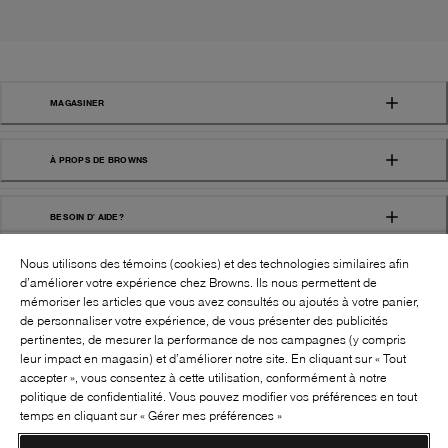
MAGASINER
À PROPS DE BROWNS
BESOIN D' AIDE?
Nous utilisons des témoins (cookies) et des technologies similaires afin
d’améliorer votre expérience chez Browns. Ils nous permettent de
mémoriser les articles que vous avez consultés ou ajoutés à votre panier,
de personnaliser votre expérience, de vous présenter des publicités
pertinentes, de mesurer la performance de nos campagnes (y compris
leur impact en magasin) et d’améliorer notre site. En cliquant sur « Tout
SUIVEZ-NOUS!:
accepter », vous consentez à cette utilisation, conformément à notre
politique de confidentialité. Vous pouvez modifier vos préférences en tout
©
2026
BROWNS SHOES INC. TOUS DROITS
temps en cliquant sur « Gérer mes préférences »
RÉSERVÉS